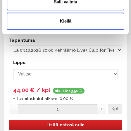
Salli valinta
sisäänpääsyä ennen kuin vasta mahdollisella
väliajalla.
Tarkistathan varauksesi ja lippusi huolella! Maksettuja
Kiellä
lippuja
ei vaihdeta, palauteta eikä lunasteta
takaisin.
Tapahtuma
Lippu
44,00
€ / kpl
sis. alv 13,50 %
+ Toimituskulut alkaen 0,00 €
Kpl
-
+
Lisää ostoskoriin