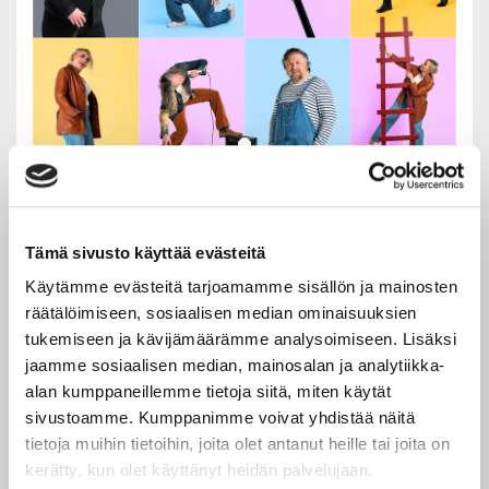
KEHRÄÄMÖ LIVE+ CLUB FOR
FIVE: SUURET SUOMALAISET
Tämä sivusto käyttää evästeitä
Virtuoottinen a cappella -yhtye Club For Five
Käytämme evästeitä tarjoamamme sisällön ja mainosten
kotimaisempana kuin koskaan! Konsertissa kuullaan
räätälöimiseen, sosiaalisen median ominaisuuksien
suomalaisen sydämen kieliä soittavia lauluja eri
vuosikymmeniltä yhtyeen ainutlaatuisina sovituksina.
tukemiseen ja kävijämäärämme analysoimiseen. Lisäksi
jaamme sosiaalisen median, mainosalan ja analytiikka-
Ostamalla lipun sitoudut noudattamaan Rakastajat-
alan kumppaneillemme tietoja siitä, miten käytät
teatterin
turvallisemman tilan periaatteita.
sivustoamme. Kumppanimme voivat yhdistää näitä
HUOM! verkkokaupan myynti sulkeutuu 1,5h ennen
tietoja muihin tietoihin, joita olet antanut heille tai joita on
esitystä.
kerätty, kun olet käyttänyt heidän palvelujaan.
Jos tapah
tumaa ei löydy vetolaatikosta, esitys on