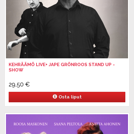
KEHRÄÄMÖ LIVE+ JAPE GRÖNROOS STAND UP -
SHOW
29,50
€
Osta liput