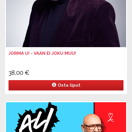
JORMA U! - VAAN EI JOKU MUU!
38,00
€
Osta liput