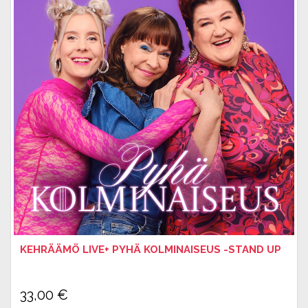
KEHRÄÄMÖ LIVE+ PYHÄ KOLMINAISEUS -STAND UP
33,00
€