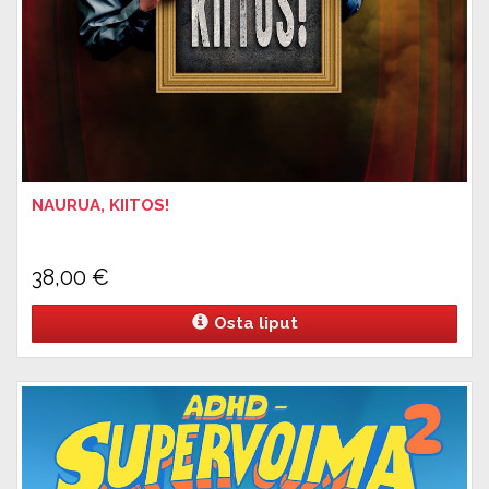
NAURUA, KIITOS!
38,00
€
Osta liput