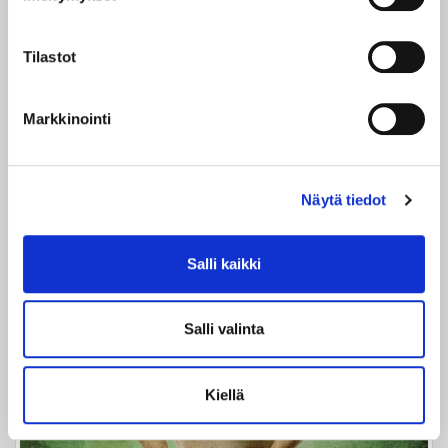
KEHRÄÄMÖ LIVE+ SUOMEN HAUSKIMMAT MAMUT-
Tilastot
STAND UP SHOW
29,90
€
Markkinointi
Osta liput
Näytä tiedot
Salli kaikki
Salli valinta
Kiellä