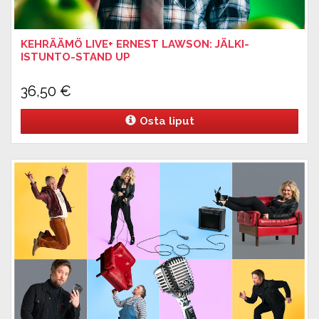
KEHRÄÄMÖ LIVE+ ERNEST LAWSON: JÄLKI-
ISTUNTO-STAND UP
36,50
€
Osta liput