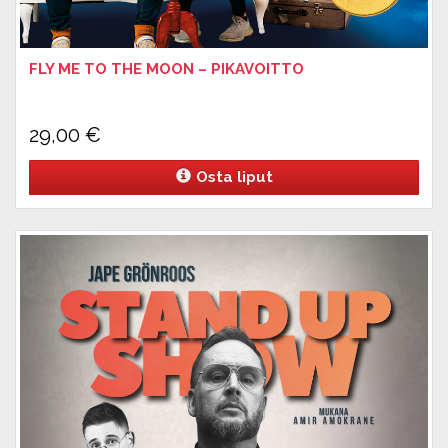
FLY ME TO THE MOON – PIKAVOITTO
29,00
€
Osta liput