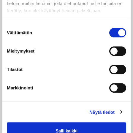
Huomioithan, että kulttuuriedut ovat
tietoja muihin tietoihin, joita olet antanut heille tai joita on
henkilökohtaisia. Pystyt maksamaan
kerätty, kun olet käyttänyt heidän palvelujaan.
kulttuurieduilla vain yhden lipun/ tilaus/ esitys.
.
Suostumuksen
Näytäntö peruuntuu vain ylivoimaisen esteen
Välttämätön
valinta
sattuessa (esim. näyttelijän sairastuminen). Tällöin
asiakas voi vaihtaa lipun johonkin toiseen
samanhintaiseen esitykseen tai saa lippuhinnan
Mieltymykset
arvoisen lahjakortin. Teatteri ei vastaa muista
peruutuksen tai force majoure -tapausten asiakkaalle
aiheuttamista kustannuksista. Teatteri pidättää
Tilastot
itsellään oikeuden hintojen ja ohjelmiston muutoksiin.
Markkinointi
Mikäli verkkokaupastamme ostamasi liput eivät
jostain syystä tule sähköpostiisi:
Tarkista ensin roskapostisi. Jos lippuja ei löydy
sieltä, kirjaudu tunnuksillasi verkkokauppaamme.
Näytä tiedot
Löydät ostamasi liput omista tiedoistasi.
Salli kaikki