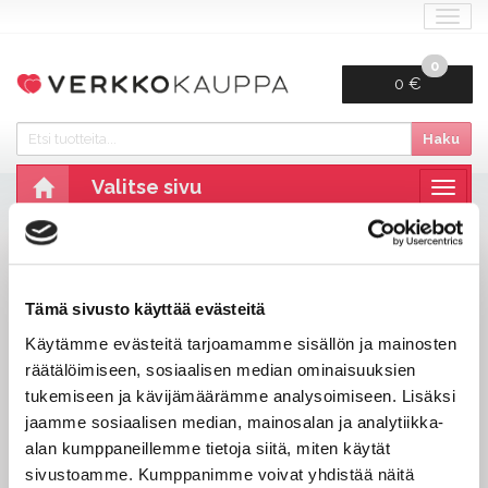
Navi
0
0 €
Haku
Valitse sivu
Navig
Etusivu
Info
Tilausehdot
TOIMITUSEHDOT
Tämä sivusto käyttää evästeitä
​​​​​​​Tarkistathan varauksesi ja lippusi huolella! Maksettuja
lippuja
ei vaihdeta, palauteta eikä lunasteta
Käytämme evästeitä tarjoamamme sisällön ja mainosten
takaisin.
Mikäli tilaisuuteen on tarjolla erityisryhmien
räätälöimiseen, sosiaalisen median ominaisuuksien
lippuja (esim. eläkeläis-, opiskelija- tms. alennuslippuja)
tukemiseen ja kävijämäärämme analysoimiseen. Lisäksi
on lipunhaltijan varauduttava esittämään
jaamme sosiaalisen median, mainosalan ja analytiikka-
alennukseen oikeuttava todistus
lippujen
alan kumppaneillemme tietoja siitä, miten käytät
tarkastuksen yhteydessä.
sivustoamme. Kumppanimme voivat yhdistää näitä