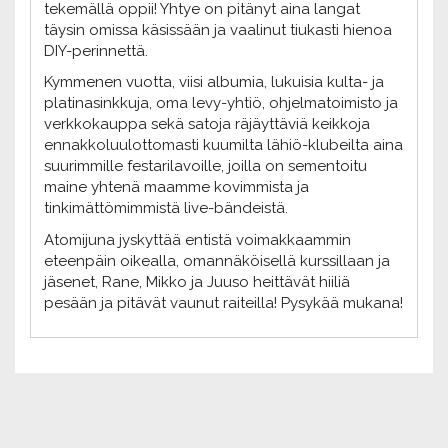
tekemällä oppii! Yhtye on pitänyt aina langat
täysin omissa käsissään ja vaalinut tiukasti hienoa
DIY-perinnettä.
Kymmenen vuotta, viisi albumia, lukuisia kulta- ja
platinasinkkuja, oma levy-yhtiö, ohjelmatoimisto ja
verkkokauppa sekä satoja räjäyttäviä keikkoja
ennakkoluulottomasti kuumilta lähiö-klubeilta aina
suurimmille festarilavoille, joilla on sementoitu
maine yhtenä maamme kovimmista ja
tinkimättömimmistä live-bändeistä.
Atomijuna jyskyttää entistä voimakkaammin
eteenpäin oikealla, omannäköisellä kurssillaan ja
jäsenet, Rane, Mikko ja Juuso heittävät hiiliä
pesään ja pitävät vaunut raiteilla! Pysykää mukana!