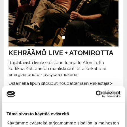
KEHRÄÄMÖ LIVE + ATOMIROTTA
Räjähtävistä livekeikoistaan tunnettu Atomirotta
korkkaa Kehräämön maaliskuun! Tältä keikalta ei
energiaa puutu - pysykää mukana!
Ostamalla lipun sitoudut noudattamaan Rakastajat-
teatterin
turvallisemman tilan periaatteita.
HUOM! verkkokaupan myynti sulkeutuu 1,5h ennen
esitystä.
Jos tapah
tumaa ei löydy vetolaatikosta, esitys on
Tämä sivusto käyttää evästeitä
loppuunvarattu.
Käytämme evästeitä tarjoamamme sisällön ja mainosten
Vapaita paikkoja voi kysellä suoraan esityksen