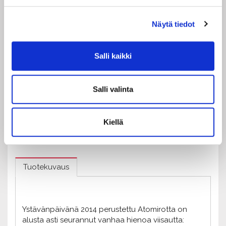
Lippu
Näytä tiedot
Salli kaikki
30,00
€ / kpl
sis. alv 13,50 %
+ Toimituskulut alkaen 0,00 €
Salli valinta
Kpl
-
+
Kiellä
Lisää ostoskoriin
Tuotekuvaus
Ystävänpäivänä 2014 perustettu Atomirotta on
alusta asti seurannut vanhaa hienoa viisautta: