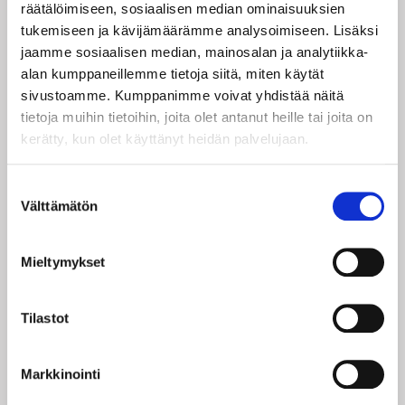
räätälöimiseen, sosiaalisen median ominaisuuksien
ovelta.
tukemiseen ja kävijämäärämme analysoimiseen. Lisäksi
Liput toimitetaan pdf-lippuina sähköpostiin. Voit
jaamme sosiaalisen median, mainosalan ja analytiikka-
tulostaa ne mukaasi tai esittää alkuperäisen pdf-
alan kumppaneillemme tietoja siitä, miten käytät
tiedoston älypuhelimesi näytöltä.
sivustoamme. Kumppanimme voivat yhdistää näitä
ESITYSPÄIVÄ JA LIPUT
tietoja muihin tietoihin, joita olet antanut heille tai joita on
Kehräämö
kerätty, kun olet käyttänyt heidän palvelujaan.
Pe 27.11. klo 20
K-18
Suostumuksen
Välttämätön
valinta
Liput 30€ (ovelta 33
€)
Ovet aukeavat 1h ennen esityksen alkua
Keikalla on seisomapaikat.
Mieltymykset
Pyydämme saapumaan paikalle viimeistään 15min
ennen esityksen alkua. Mikäli asiakas saapuu paikalle
Tilastot
sen jälkeen, kun esitys on jo alkanut, emme voi taata
sisäänpääsyä ennen kuin vasta mahdollisella väliajalla.
Tapahtuma
Markkinointi