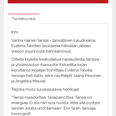
Tuotekuvaus
Info
Vanha nainen tanssii - tanssillinen lukudraama
Eveliina Talvitien teoksesta nähdään jälleen
yleisön pyynnöstä Kehräämössä.
Otteita kirjasta, keskustelua naiseudesta, tanssia -
ja yhdessäolon ihanuutta. Estradilla kirjan
kirjoittanut kirjailija/toimittaja Eveliina Talvitie,
tanssija Kati Aalto sekä näyttelijät Jaana Pesonen
ja Angelika Meusel.
Tarjolla myös suussasulavia herkkuja!
”Tanssi maadoittaa, tasapainottaa. Tanssi on
energiaa. Ei ole niin isoa huolta, ettei sitä pystyisi
tanssin avulla unohtamaan.” Ervi Sirén, tanssija,
koreografi