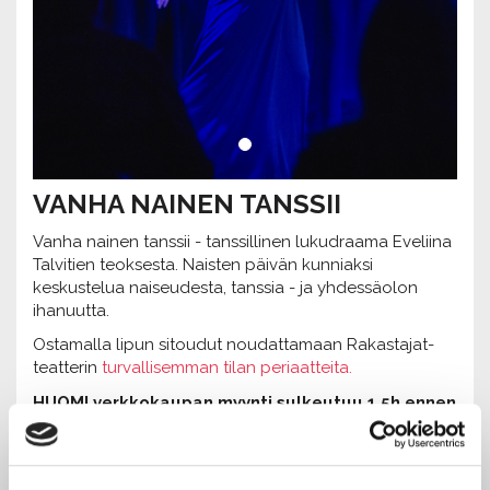
VANHA NAINEN TANSSII
Vanha nainen tanssii - tanssillinen lukudraama Eveliina
Talvitien teoksesta. Naisten päivän kunniaksi
keskustelua naiseudesta, tanssia - ja yhdessäolon
ihanuutta.
Ostamalla lipun sitoudut noudattamaan Rakastajat-
teatterin
turvallisemman tilan periaatteita.
HUOM! verkkokaupan myynti sulkeutuu 1,5h ennen
esitystä.
Jos tapah
tumaa ei löydy vetolaatikosta, esitys on
loppuunvarattu.