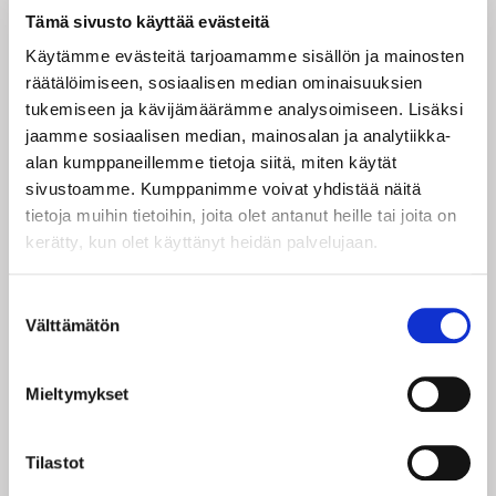
Vapaita paikkoja voi kysellä suoraan esityksen
Tämä sivusto käyttää evästeitä
ovelta.
Käytämme evästeitä tarjoamamme sisällön ja mainosten
räätälöimiseen, sosiaalisen median ominaisuuksien
ESITYSPÄIVÄ JA LIPUT
tukemiseen ja kävijämäärämme analysoimiseen. Lisäksi
Kehräämö
jaamme sosiaalisen median, mainosalan ja analytiikka-
alan kumppaneillemme tietoja siitä, miten käytät
To 8.10.
klo 18
sivustoamme. Kumppanimme voivat yhdistää näitä
Liput 20/15€
tietoja muihin tietoihin, joita olet antanut heille tai joita on
Liput + iltapäivätee/kahvi + sienipiirakka ja
kerätty, kun olet käyttänyt heidän palvelujaan.
macaron-leivos 30€/25 €
Suostumuksen
Liput ostettuasi saat sähköpostiisi linkin, josta pääset
Välttämätön
valinta
lataamaan pdf-liput. Voit tulostaa ne mukaasi tai
esittää alkuperäisen pdf-tiedoston älypuhelimesi
näytöltä.
Mieltymykset
Pyydämme saapumaan paikalle viimeistään 15min
ennen esityksen alkua. Mikäli asiakas saapuu paikalle
Tilastot
sen jälkeen, kun esitys on jo alkanut, emme voi taata
sisäänpääsyä ennen kuin vasta mahdollisella