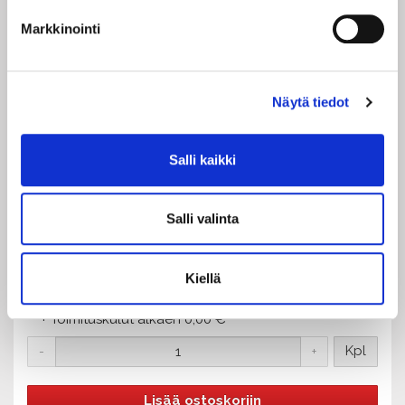
väliajalla.
Markkinointi
Tarkistathan varauksesi ja lippusi huolella! Maksettuja
lippuja
ei vaihdeta, palauteta eikä lunasteta
takaisin.
Näytä tiedot
Tapahtuma
Salli kaikki
Lippu
Salli valinta
Kiellä
20,00
€ / kpl
sis. alv 13,50 %
+ Toimituskulut alkaen 0,00 €
Kpl
-
+
Lisää ostoskoriin