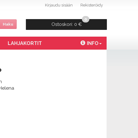
Kirjaudu sisään
Rekisteröidy
0
Ostoskori:
0 €
Haku
LAHJAKORTIT
INFO
P
n
 Helena