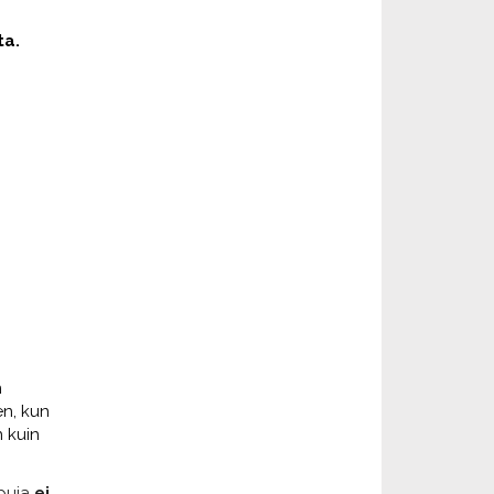
ta.
n
en, kun
 kuin
ppuja
ei