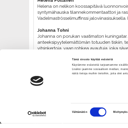
Helena Pöllänen
Helena on nelikon koossapitävä luonnonvoima 
syntymähauska tilannekommentaattori ja raskaa
Vadelmaströsselimuffinssi jaloviinasisuksella.
Johanna Tohni
Johanna on porukan vaatimaton kuningatar. Re
anteeksipyytelemättömän totuuden tiskiin, te
vitsinkertoja, vaan rohkea avautuja, joka säv
rytmiin. Diagnoosi: ihan vitun hauska.
Tämä sivusto käyttää evästeitä
Käytämme evästeitä tarjoamamme sisällön
Lisäksi jaamme sosiaalisen median, maino
näitä tietoja muihin tietoihin, joita olet an
Suostumuksen
Välttämätön
Mieltymyks
valinta
Rakastajat-teatterin kannatus ry
Y-tunnus: 1092365-0