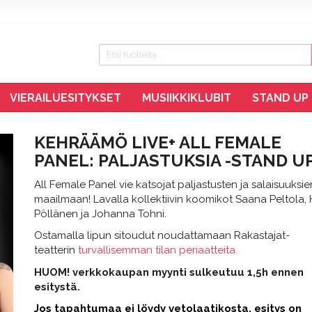
VIERAILUESITYKSET
MUSIIKKIKLUBIT
STAND UP
KEHRÄÄMÖ LIVE+ ALL FEMALE
PANEL: PALJASTUKSIA -STAND U
All Female Panel vie katsojat paljastusten ja salaisuuksie
maailmaan! Lavalla kollektiivin koomikot Saana Peltola,
Pöllänen ja Johanna Tohni.
Ostamalla lipun sitoudut noudattamaan Rakastajat-
teatterin
turvallisemman tilan periaatteita.
HUOM! verkkokaupan myynti sulkeutuu 1,5h ennen
esitystä.
Jos tapah
tumaa ei löydy vetolaatikosta, esitys on