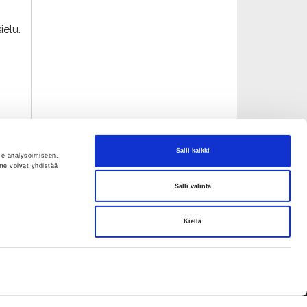
ielu.
Salli kaikki
me analysoimiseen.
me voivat yhdistää
Salli valinta
Kiellä
Maksutavat
Rekisteriseloste
Tilausehdot
Yhteystiedot