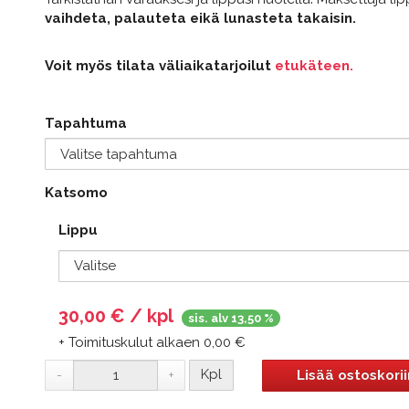
vaihdeta, palauteta eikä lunasteta takaisin.
Voit myös tilata väliaikatarjoilut
etukäteen.
Tapahtuma
Katsomo
Lippu
30,00
€ / kpl
sis. alv 13,50 %
+ Toimituskulut alkaen 0,00 €
Kpl
Lisää ostoskorii
-
+