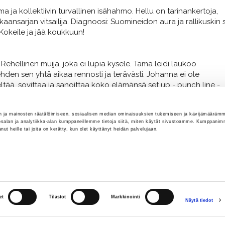
ja kollektiivin turvallinen isähahmo. Hellu on tarinankertoja,
nsarjan vitsailija. Diagnoosi: Suomineidon aura ja rallikuskin s
 Kokeile ja jää koukkuun!
hellinen muija, joka ei lupia kysele. Tämä leidi laukoo
hden sen yhtä aikaa rennosti ja terävästi. Johanna ei ole
eltää, sovittaa ja sanoittaa koko elämänsä set up - punch line -
 ja mainosten räätälöimiseen, sosiaalisen median ominaisuuksien tukemiseen ja kävijämääräm
salan ja analytiikka-alan kumppaneillemme tietoja siitä, miten käytät sivustoamme. Kumppanim
tanut heille tai joita on kerätty, kun olet käyttänyt heidän palvelujaan.
et
Tilastot
Markkinointi
Näytä tiedot