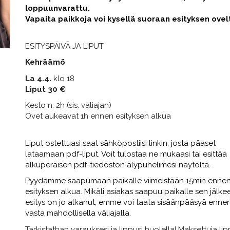
loppuunvarattu.
Vapaita paikkoja voi kysellä suoraan esityksen ovel
ESITYSPÄIVÄ JA LIPUT
Kehräämö
La 4.4.
klo 18
Liput 30 €
Kesto n. 2h (sis. väliajan)
Ovet aukeavat 1h ennen esityksen alkua
Liput ostettuasi saat sähköpostiisi linkin, josta pääset
lataamaan pdf-liput. Voit tulostaa ne mukaasi tai esittää
alkuperäisen pdf-tiedoston älypuhelimesi näytöltä.
Pyydämme saapumaan paikalle viimeistään 15min enne
esityksen alkua. Mikäli asiakas saapuu paikalle sen jälke
esitys on jo alkanut, emme voi taata sisäänpääsyä ennen
vasta mahdollisella väliajalla.
Tarkistathan varauksesi ja lippusi huolella! Maksettuja li