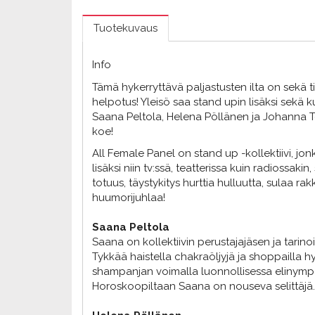
Tuotekuvaus
Info
Tämä hykerryttävä paljastusten ilta on sekä ti
helpotus! Yleisö saa stand upin lisäksi sekä k
Saana Peltola, Helena Pöllänen ja Johanna To
koe!
All Female Panel on stand up -kollektiivi, jo
lisäksi niin tv:ssä, teatterissa kuin radiossaki
totuus, täystykitys hurttia hulluutta, sulaa r
huumorijuhlaa!
Saana Peltola
Saana on kollektiivin perustajajäsen ja tar
Tykkää haistella chakraöljyjä ja shoppailla h
shampanjan voimalla luonnollisessa elinympä
Horoskoopiltaan Saana on nouseva selittäjä.