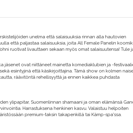
rskistelijöiden unelma että salaisuuksia rinnan alla hautovien
uulla että paljastaa salaisuuksia, joita All Female Panelin koomik
hni ruotivat livauttaen sekaan myös omat salaisuutensa! Tule j
nka jäsenet ovat niittäneet mainetta komediaklubien ja -festivaal
n, sekä esiintyjinä että käsikirjoittajina. Tämä show on kolmen nais
akkautta, räävitöntä rehellisyyttä ja ennen kaikkea puhdasta
inoiden ylipapitar, Suomenlinnan shamaani ja oman elämänsä Gan
yvinvointia. Harrastuksena henkinen kasvu. Valaistuu helpoiten
ristössään premium-taksin takapenkillä tai Kämp-spa'ssa.