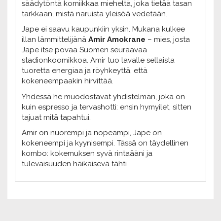
säädytöntä komiikkaa mieheltä, joka tietää tasan
tarkkaan, mistä naruista yleisöä vedetään.
Jape ei saavu kaupunkiin yksin. Mukana kulkee
illan lämmittelijänä
Amir Amokrane
– mies, josta
Jape itse povaa Suomen seuraavaa
stadionkoomikkoa. Amir tuo lavalle sellaista
tuoretta energiaa ja röyhkeyttä, että
kokeneempaakin hirvittää.
Yhdessä he muodostavat yhdistelmän, joka on
kuin espresso ja tervashotti: ensin hymyilet, sitten
tajuat mitä tapahtui.
Amir on nuorempi ja nopeampi, Jape on
kokeneempi ja kyynisempi. Tässä on täydellinen
kombo: kokemuksen syvä rintaääni ja
tulevaisuuden häikäisevä tähti.