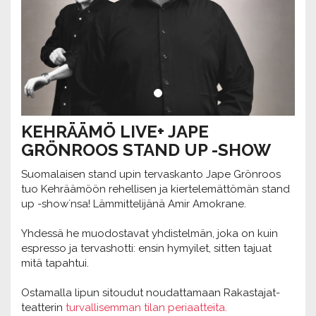
KEHRÄÄMÖ LIVE+ JAPE
GRÖNROOS STAND UP -SHOW
Suomalaisen stand upin tervaskanto Jape Grönroos
tuo Kehräämöön rehellisen ja kiertelemättömän stand
up -show´nsa! Lämmittelijänä Amir Amokrane.
Yhdessä he muodostavat yhdistelmän, joka on kuin
espresso ja tervashotti: ensin hymyilet, sitten tajuat
mitä tapahtui.
Ostamalla lipun sitoudut noudattamaan Rakastajat-
teatterin
turvallisemman tilan periaatteita.