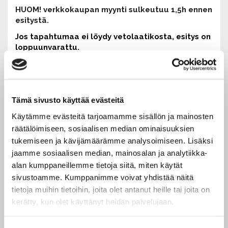
HUOM! verkkokaupan myynti sulkeutuu 1,5h ennen
esitystä.
Jos tapah
tumaa ei löydy vetolaatikosta, esitys on
loppuunvarattu.
Vapaita paikkoja voi kysellä suoraan esityksen
ovelta.
ESITYSPÄIVÄ JA LIPUT
Tämä sivusto käyttää evästeitä
Kehräämö Live +
Käytämme evästeitä tarjoamamme sisällön ja mainosten
La 28.11.
klo 18
räätälöimiseen, sosiaalisen median ominaisuuksien
Liput 29,50€
tukemiseen ja kävijämäärämme analysoimiseen. Lisäksi
jaamme sosiaalisen median, mainosalan ja analytiikka-
K18.
alan kumppaneillemme tietoja siitä, miten käytät
Kesto n. 1,5h (sisältäen väliajan)
sivustoamme. Kumppanimme voivat yhdistää näitä
Ovet avataan 1h ennen esityksen alkua.
tietoja muihin tietoihin, joita olet antanut heille tai joita on
kerätty, kun olet käyttänyt heidän palvelujaan.
Liput ostettuasi saat sähköpostiisi linkin, josta pääset
lataamaan pdf-liput. Voit tulostaa ne mukaasi tai