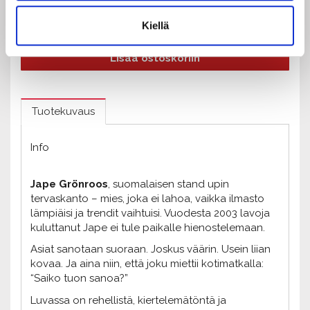
Kpl
-
+
Kiellä
Lisää ostoskoriin
Tuotekuvaus
Info
Jape Grönroos
, suomalaisen stand upin
tervaskanto – mies, joka ei lahoa, vaikka ilmasto
lämpiäisi ja trendit vaihtuisi. Vuodesta 2003 lavoja
kuluttanut Jape ei tule paikalle hienostelemaan.
Asiat sanotaan suoraan. Joskus väärin. Usein liian
kovaa. Ja aina niin, että joku miettii kotimatkalla:
“Saiko tuon sanoa?”
Luvassa on rehellistä, kiertelemätöntä ja