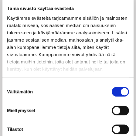
Tämä sivusto käyttää evästeitä
ESITYSPÄIVÄ JA LIPUT
Käytämme evästeitä tarjoamamme sisällön ja mainosten
Kehräämö Live +
räätälöimiseen, sosiaalisen median ominaisuuksien
tukemiseen ja kävijämäärämme analysoimiseen. Lisäksi
La 19.12.
klo 21
jaamme sosiaalisen median, mainosalan ja analytiikka-
Liput 35 € (ovelta 40€)
alan kumppaneillemme tietoja siitä, miten käytät
K18.
sivustoamme. Kumppanimme voivat yhdistää näitä
Ovet aukeavat 1h ennen esityksen alkua
tietoja muihin tietoihin, joita olet antanut heille tai joita on
Keikalla on seisomapaikat
kerätty, kun olet käyttänyt heidän palvelujaan.
Liput ostettuasi saat sähköpostiisi linkin, josta pääset
Suostumuksen
lataamaan pdf-liput. Voit tulostaa ne mukaasi tai
Välttämätön
valinta
esittää alkuperäisen pdf-tiedoston älypuhelimesi
näytöltä.
Pyydämme saapumaan paikalle viimeistään 15min
Mieltymykset
ennen esityksen alkua. Mikäli asiakas saapuu paikalle
sen jälkeen, kun esitys on jo alkanut, emme voi taata
sisäänpääsyä ennen kuin vasta mahdollisella väliajalla.
Tilastot