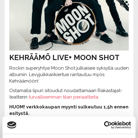
KEHRÄÄMÖ LIVE+ MOON SHOT
Rockin superyhtye Moon Shot julkaisee syksyllä uuden
albumin. Levyjulkkarikiertue rantautuu myös
Kehräämöön!
Ostamalla lipun sitoudut noudattamaan Rakastajat-
teatterin
turvallisemman tilan periaatteita.
HUOM! verkkokaupan myynti sulkeutuu 1,5h ennen
esitystä.
Jos tapahtumaa ei löydy vetolaatikosta, esitys on
loppuunvarattu.
Vapaita paikkoja voi kysellä
suoraan esityksen ovelta.