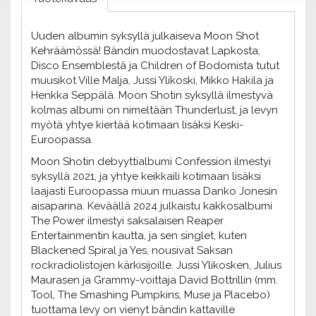
Uuden albumin syksyllä julkaiseva Moon Shot
Kehräämössä! Bändin muodostavat Lapkosta,
Disco Ensemblestä ja Children of Bodomista tutut
muusikot Ville Malja, Jussi Ylikoski, Mikko Hakila ja
Henkka Seppälä. Moon Shotin syksyllä ilmestyvä
kolmas albumi on nimeltään Thunderlust, ja levyn
myötä yhtye kiertää kotimaan lisäksi Keski-
Euroopassa.
Moon Shotin debyyttialbumi Confession ilmestyi
syksyllä 2021, ja yhtye keikkaili kotimaan lisäksi
laajasti Euroopassa muun muassa Danko Jonesin
aisaparina. Keväällä 2024 julkaistu kakkosalbumi
The Power ilmestyi saksalaisen Reaper
Entertainmentin kautta, ja sen singlet, kuten
Blackened Spiral ja Yes, nousivat Saksan
rockradiolistojen kärkisijoille. Jussi Ylikosken, Julius
Maurasen ja Grammy-voittaja David Bottrillin (mm.
Tool, The Smashing Pumpkins, Muse ja Placebo)
tuottama levy on vienyt bändin kattaville