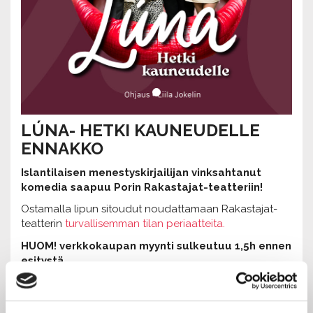
LÚNA- HETKI KAUNEUDELLE
ENNAKKO
Islantilaisen menestyskirjailijan vinksahtanut
komedia saapuu Porin Rakastajat-teatteriin!
Ostamalla lipun sitoudut noudattamaan Rakastajat-
teatterin
turvallisemman tilan periaatteita.
HUOM! verkkokaupan myynti sulkeutuu 1,5h ennen
esitystä.
Jos tapah
tumaa ei löydy vetolaatikosta, esitys on
loppuunvarattu.
Vapaita paikkoja voi kysellä suoraan esityksen