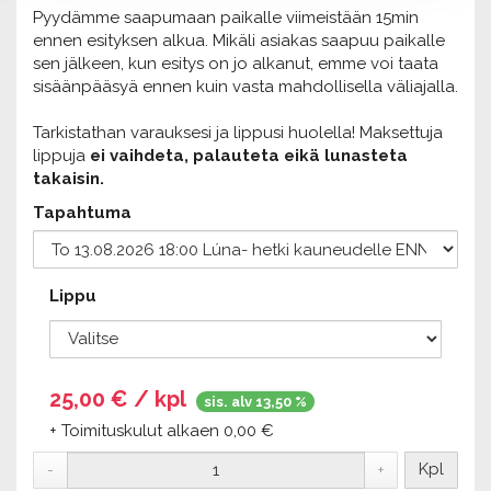
Pyydämme saapumaan paikalle viimeistään 15min
ennen esityksen alkua. Mikäli asiakas saapuu paikalle
sen jälkeen, kun esitys on jo alkanut, emme voi taata
sisäänpääsyä ennen kuin vasta mahdollisella väliajalla.
Tarkistathan varauksesi ja lippusi huolella! Maksettuja
lippuja
ei vaihdeta, palauteta eikä lunasteta
takaisin.
Tapahtuma
Lippu
25,00
€ / kpl
sis. alv 13,50 %
+ Toimituskulut alkaen 0,00 €
Kpl
-
+