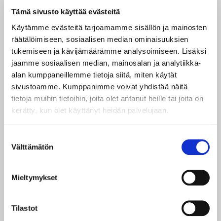
ovelta.
Tämä sivusto käyttää evästeitä
ESITYSPÄIVÄT JA LIPUT
Käytämme evästeitä tarjoamamme sisällön ja mainosten
räätälöimiseen, sosiaalisen median ominaisuuksien
Kehräämö, Pohjoisranta 11, 28100 Pori
tukemiseen ja kävijämäärämme analysoimiseen. Lisäksi
to 13.8.
klo 18 ENNAKKO*
jaamme sosiaalisen median, mainosalan ja analytiikka-
pe 14.8.
klo 18 ENNAKKO*
alan kumppaneillemme tietoja siitä, miten käytät
la 15.8.
klo 18 ENSI-ILTA
sivustoamme. Kumppanimme voivat yhdistää näitä
ke 19.8.
klo 18
tietoja muihin tietoihin, joita olet antanut heille tai joita on
pe 28.8.
klo 18
kerätty, kun olet käyttänyt heidän palvelujaan.
la 29.8.
klo 13
pe 4.9.
klo 18
Suostumuksen
la 5.9.
klo 13
Välttämätön
valinta
pe 11.9.
klo 18
pe 18.9.
klo 18
la 19.9.
klo 13
Mieltymykset
la 26.9.
klo 18
la 3.10.
klo 13
la 10.10.
klo 18
Tilastot
to 15.10.
klo 18