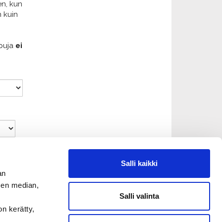
en, kun
 kuin
ppuja
ei
Salli kaikki
an
sen median,
n
Salli valinta
on kerätty,