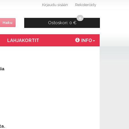
Kirjaudu sisään
Rekisteröidy
0
Ostoskori:
0 €
Haku
LAHJAKORTIT
INFO
dia
ta.