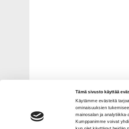
Tämä sivusto käyttää eväs
Käytämme evästeitä tarjoa
ominaisuuksien tukemisee
mainosalan ja analytiikka-
Kumppanimme voivat yhdistää 
kun olet käyttänyt heidän 