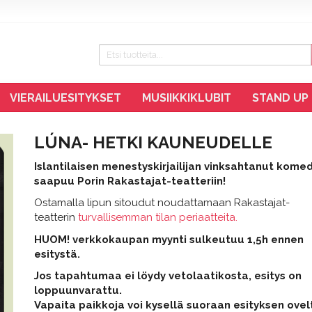
VIERAILUESITYKSET
MUSIIKKIKLUBIT
STAND UP
LÚNA- HETKI KAUNEUDELLE
Islantilaisen menestyskirjailijan vinksahtanut kome
saapuu Porin Rakastajat-teatteriin!
Ostamalla lipun sitoudut noudattamaan Rakastajat-
teatterin
turvallisemman tilan periaatteita.
HUOM! verkkokaupan myynti sulkeutuu 1,5h ennen
esitystä.
Jos tapah
tumaa ei löydy vetolaatikosta, esitys on
loppuunvarattu.
Vapaita paikkoja voi kysellä suoraan esityksen ovel