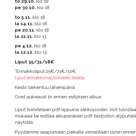
to 29.10.
klo 18
pe 30.10.
klo 18
to 5.11.
klo 18
la 14.11.
klo 18
pe 20.11.
klo 18
la 21.11.
klo 13
pe 4.12.
klo 18
la 12.12.
klo 13
Liput 35/31/18€
*Ennakkoliput 25€/21€/10€
Liput ennakkonäytökseen täältä.
Kesto tarkentuu lähempänä.
Ovet aukeavat 1h ennen esityksen alkua
Liput toimitetaan pdf-lippuina sähköpostiin. Voit tulosta
mukaasi tai esittää alkuperäisen pdf-tiedoston älypuhel
näytöltä.
Pyydämme saapumaan paikalle viimeistään 15min enne