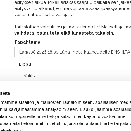
esityksen alkua. Mikäli asiakas saapuu paikalle sen jälke
esitys on jo alkanut, emme voi taata sisäänpääsyä ennen
vasta mahdollisella väliajalla.
Tarkistathan varauksesi ja lippusi huolella! Maksettuja li
vaihdeta, palauteta eikä lunasteta takaisin.
Tapahtuma
Lippu
35,00
€ / kpl
sis. alv 13,50 %
teitä
+ Toimituskulut alkaen 0,00 €
mamme sisällön ja mainosten räätälöimiseen, sosiaalisen medi
n ja kävijämäärämme analysoimiseen. Lisäksi jaamme sosiaali
Kpl
Lisää ostoskorii
-
+
alan kumppaneillemme tietoja siitä, miten käytät sivustoamme.
näitä tietoja muihin tietoihin, joita olet antanut heille tai joita 
palvelujaan.