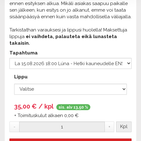
ennen esityksen alkua. Mikäli asiakas saapuu paikalle
sen jälkeen, kun esitys on jo alkanut, emme voi taata
sisäänpääsyä ennen kuin vasta mahdollisella väliajalla.
Tarkistathan varauksesi ja lippusi huolella! Maksettuja
lippuja
ei vaihdeta, palauteta eikä lunasteta
takaisin.
Tapahtuma
Lippu
35,00
€ / kpl
sis. alv 13,50 %
+ Toimituskulut alkaen 0,00 €
Kpl
-
+