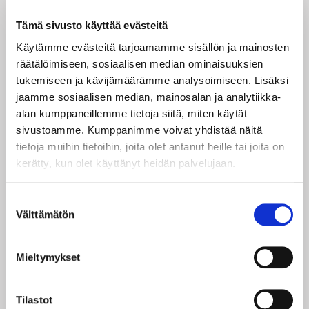
ESITYSPÄIVÄT JA LIPUT
Tämä sivusto käyttää evästeitä
Kehräämö, Pohjoisranta 11, 28100 Pori
Käytämme evästeitä tarjoamamme sisällön ja mainosten
to 13.8.
klo 18 ENNAKKO*
räätälöimiseen, sosiaalisen median ominaisuuksien
pe 14.8.
klo 18 ENNAKKO*
tukemiseen ja kävijämäärämme analysoimiseen. Lisäksi
la 15.8.
klo 18 ENSI-ILTA
jaamme sosiaalisen median, mainosalan ja analytiikka-
ke 19.8.
klo 18
alan kumppaneillemme tietoja siitä, miten käytät
pe 28.8.
klo 18
sivustoamme. Kumppanimme voivat yhdistää näitä
la 29.8.
klo 13
tietoja muihin tietoihin, joita olet antanut heille tai joita on
pe 4.9.
klo 18
kerätty, kun olet käyttänyt heidän palvelujaan.
la 5.9.
klo 13
pe 11.9.
klo 18
Suostumuksen
pe 18.9.
klo 18
Välttämätön
valinta
la 19.9.
klo 13
la 26.9.
klo 18
la 3.10.
klo 13
Mieltymykset
la 10.10.
klo 18
to 15.10.
klo 18
pe 16.10.
klo 18
Tilastot