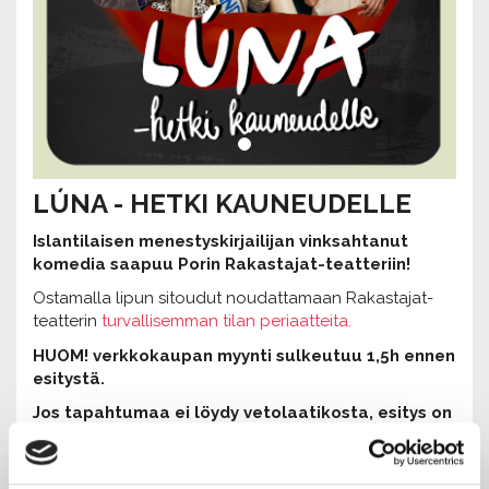
LÚNA - HETKI KAUNEUDELLE
Islantilaisen menestyskirjailijan vinksahtanut
komedia saapuu Porin Rakastajat-teatteriin!
Ostamalla lipun sitoudut noudattamaan Rakastajat-
teatterin
turvallisemman tilan periaatteita.
HUOM! verkkokaupan myynti sulkeutuu 1,5h ennen
esitystä.
Jos tapah
tumaa ei löydy vetolaatikosta, esitys on
loppuunvarattu.
Vapaita paikkoja voi kysellä suoraan esityksen
ovelta.