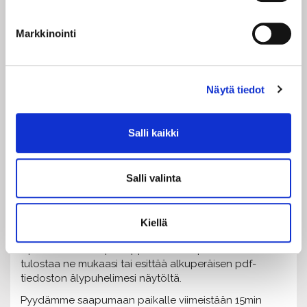
to 29.10.
klo 18
pe 30.10.
klo 18
Markkinointi
to 5.11.
klo 18
la 14.11.
klo 18
pe 20.11.
klo 18
la 21.11.
klo 13
Näytä tiedot
pe 4.12.
klo 18
la 12.12.
klo 13
Salli kaikki
Liput 35/31/18€
*Ennakkoliput 25€/21€/10€
Liput ennakkonäytökseen täältä.
Salli valinta
Kesto tarkentuu lähempänä.
Ovet aukeavat 1h ennen esityksen alkua
Kiellä
Liput toimitetaan pdf-lippuina sähköpostiin. Voit
tulostaa ne mukaasi tai esittää alkuperäisen pdf-
tiedoston älypuhelimesi näytöltä.
Pyydämme saapumaan paikalle viimeistään 15min