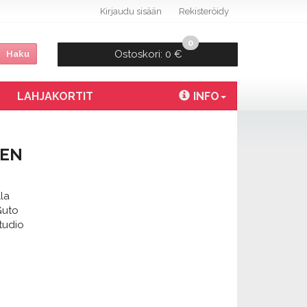
Kirjaudu sisään
Rekisteröidy
0
Ostoskori:
0 €
Haku
LAHJAKORTIT
INFO
NEN
la
Guto
tudio