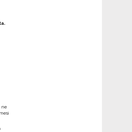
ta.
a ne
imesi
n