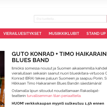
VIERAILUESITYKSET
MUSIIKKIKLUBIT
STAND UP
GUTO KONRAD + TIMO HAIKARAI
BLUES BAND
Ilmiöksi somessa nousut ja Suomen aikaisemmilla kahdel
vierailullaan seikaisin saanut nuori blueskitara-virtuoosi 
Konrad (BRA) tekee paluun Suomeen ja saapuu Poriin, S
Hilkkaan Timo Haikarainen Blues Bandin säestämänä!
Ostamalla lipun sitoudut noudattamaan Rakastajat-
teatterin
turvallisemman tilan periaatteita.
HUOM! verkkokaupan myynti sulkeutuu 1,5h ennen