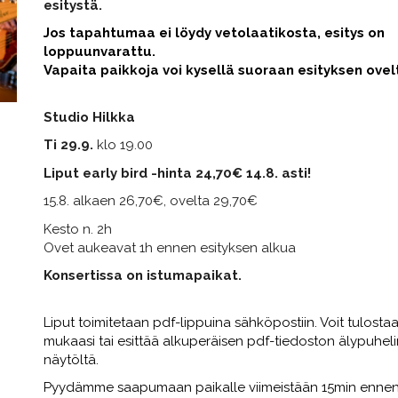
esitystä.
Jos tapah
tumaa ei löydy vetolaatikosta, esitys on
loppuunvarattu.
Vapaita paikkoja voi kysellä suoraan esityksen ovel
Studio Hilkka
Ti 29.9.
klo 19.00
Liput early bird -hinta 24,70€ 14.8. asti!
15.8. alkaen 26,70€, ovelta 29,70€
Kesto n. 2h
Ovet aukeavat 1h ennen esityksen alkua
Konsertissa on istumapaikat.
Liput toimitetaan pdf-lippuina sähköpostiin. Voit tulosta
mukaasi tai esittää alkuperäisen pdf-tiedoston älypuhel
näytöltä.
Pyydämme saapumaan paikalle viimeistään 15min enne