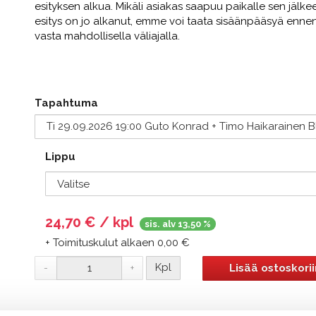
esityksen alkua. Mikäli asiakas saapuu paikalle sen jälke
esitys on jo alkanut, emme voi taata sisäänpääsyä ennen
vasta mahdollisella väliajalla.
Tapahtuma
Lippu
24,70
€ / kpl
sis. alv 13,50 %
+ Toimituskulut alkaen 0,00 €
Kpl
Lisää ostoskorii
-
+