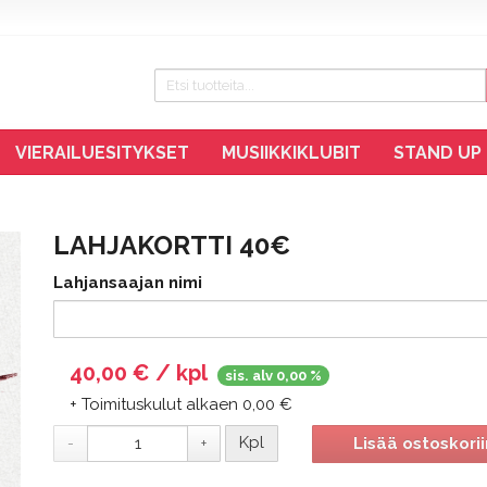
VIERAILUESITYKSET
MUSIIKKIKLUBIT
STAND UP
LAHJAKORTTI 40€
Lahjansaajan nimi
40,00 € / kpl
sis. alv 0,00 %
+ Toimituskulut alkaen 0,00 €
Kpl
Lisää ostoskorii
-
+