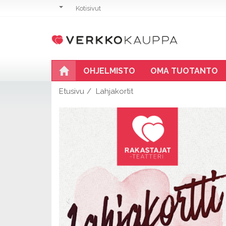
Kotisivut
OHJELMISTO
OMA TUOTANTO
Etusivu
Lahjakortit