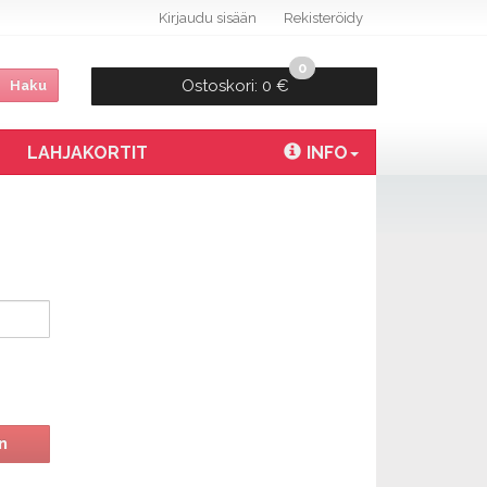
Kirjaudu sisään
Rekisteröidy
0
Ostoskori:
0 €
Haku
LAHJAKORTIT
INFO
n