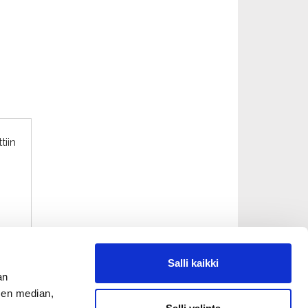
tiin
Salli kaikki
an
sen median,