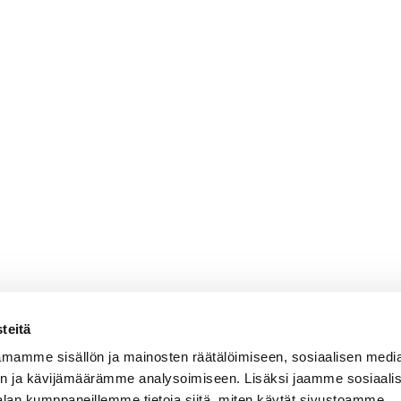
teitä
mamme sisällön ja mainosten räätälöimiseen, sosiaalisen medi
n ja kävijämäärämme analysoimiseen. Lisäksi jaamme sosiaali
alan kumppaneillemme tietoja siitä, miten käytät sivustoamme.