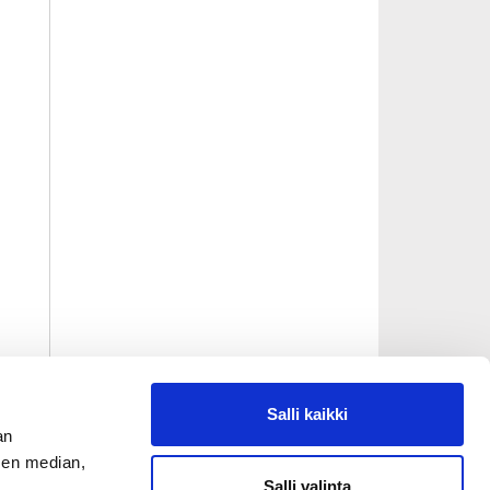
Salli kaikki
an
sen median,
Salli valinta