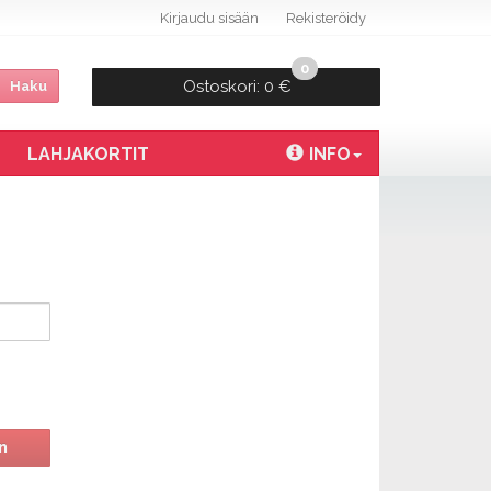
Kirjaudu sisään
Rekisteröidy
0
Ostoskori:
0 €
Haku
LAHJAKORTIT
INFO
n