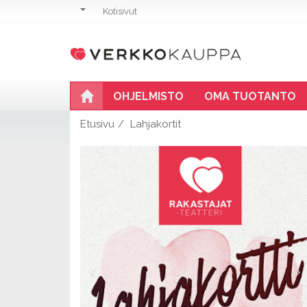
Kotisivut
OHJELMISTO
OMA TUOTANTO
Etusivu
Lahjakortit