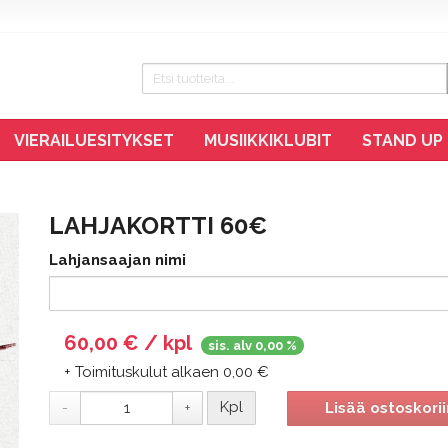
VIERAILUESITYKSET
MUSIIKKIKLUBIT
STAND UP
LAHJAKORTTI 60€
Lahjansaajan nimi
60,00 € / kpl
sis. alv 0,00 %
+ Toimituskulut alkaen 0,00 €
Kpl
Lisää ostoskorii
-
+