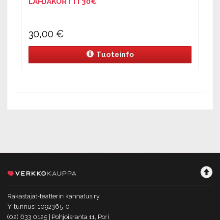
LAHJAKORTTI 30€
30,00
€
Tuoteinfo
Rakastajat-teatterin kannatus ry
Y-tunnus: 1092365-0
(02) 633 0125 | Pohjoisranta 11, Pori