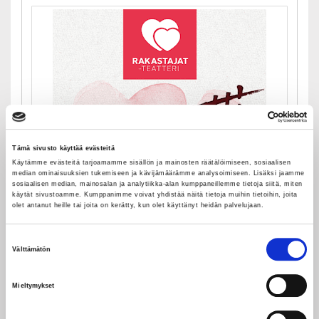
Tämä sivusto käyttää evästeitä
Käytämme evästeitä tarjoamamme sisällön ja mainosten räätälöimiseen, sosiaalisen
median ominaisuuksien tukemiseen ja kävijämäärämme analysoimiseen. Lisäksi jaamme
sosiaalisen median, mainosalan ja analytiikka-alan kumppaneillemme tietoja siitä, miten
käytät sivustoamme. Kumppanimme voivat yhdistää näitä tietoja muihin tietoihin, joita
olet antanut heille tai joita on kerätty, kun olet käyttänyt heidän palvelujaan.
LAHJAKORTTI 10€
Suostumuksen
Välttämätön
valinta
10,00
€
Mieltymykset
Tuoteinfo