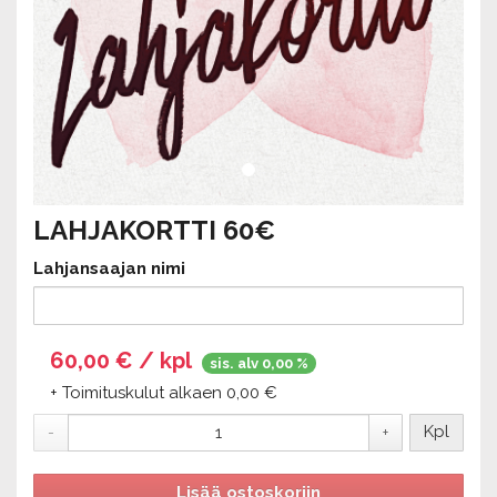
LAHJAKORTTI 60€
Lahjansaajan nimi
60,00 € / kpl
sis. alv 0,00 %
+ Toimituskulut alkaen 0,00 €
Kpl
-
+
Lisää ostoskoriin