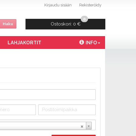
Kirjaudu sisään
Rekisteröidy
0
Ostoskori:
0 €
Haku
LAHJAKORTIT
INFO