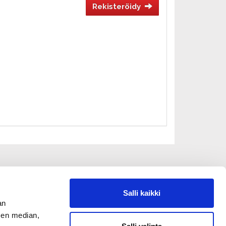
Rekisteröidy
Salli kaikki
an
sen median,