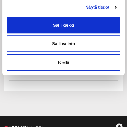
Näytä tiedot
Salli kaikki
Maa:
Suomi
Salli valinta
Rekisteröidy
Haluan tilata Rakastajat-teatteri uutiskirjeen
Kiellä
Olen lukenut
tietosuojaselosteen
ja hyväksyn
henkilötietojeni käsittelyn