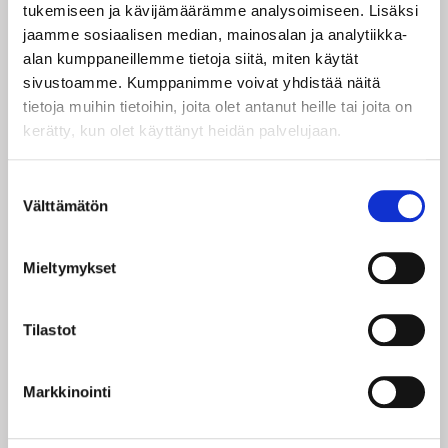
tukemiseen ja kävijämäärämme analysoimiseen. Lisäksi
jaamme sosiaalisen median, mainosalan ja analytiikka-
Sähköpostiosoite:
alan kumppaneillemme tietoja siitä, miten käytät
sivustoamme. Kumppanimme voivat yhdistää näitä
tietoja muihin tietoihin, joita olet antanut heille tai joita on
SALASANA
kerätty, kun olet käyttänyt heidän palvelujaan.
Salasana:
Suostumuksen
Välttämätön
valinta
Salasana uudestaan:
Mieltymykset
Tilastot
OSOITETIEDOT
Markkinointi
Osoite: