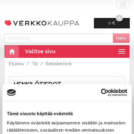
Navi
0
0 €
Haku
Valitse sivu
Navig
Etusivu
Tili
Rekisteröinti
HENKILÖTIEDOT
Etu- ja sukunimi:
Tämä sivusto käyttää evästeitä
Käytämme evästeitä tarjoamamme sisällön ja mainosten
Puhelin:
räätälöimiseen, sosiaalisen median ominaisuuksien