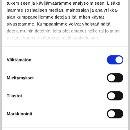
tukemiseen ja kävijämäärämme analysoimiseen. Lisäksi
jaamme sosiaalisen median, mainosalan ja analytiikka-
Sähköpostiosoite:
alan kumppaneillemme tietoja siitä, miten käytät
sivustoamme. Kumppanimme voivat yhdistää näitä
tietoja muihin tietoihin, joita olet antanut heille tai joita on
SALASANA
kerätty, kun olet käyttänyt heidän palvelujaan.
Salasana:
Suostumuksen
Välttämätön
valinta
Salasana uudestaan:
Mieltymykset
Tilastot
OSOITETIEDOT
Markkinointi
Osoite: