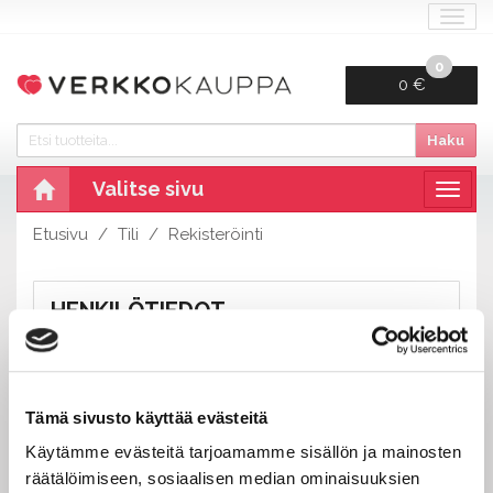
Navi
0
0 €
Haku
Valitse sivu
Navig
Etusivu
Tili
Rekisteröinti
HENKILÖTIEDOT
Etu- ja sukunimi:
Tämä sivusto käyttää evästeitä
Käytämme evästeitä tarjoamamme sisällön ja mainosten
Puhelin:
räätälöimiseen, sosiaalisen median ominaisuuksien