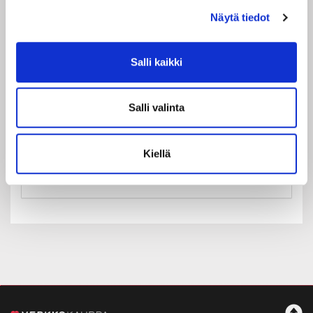
Näytä tiedot
Salli kaikki
Maa:
Suomi
Salli valinta
Rekisteröidy
Haluan tilata Rakastajat-teatteri uutiskirjeen
Kiellä
Olen lukenut
tietosuojaselosteen
ja hyväksyn
henkilötietojeni käsittelyn