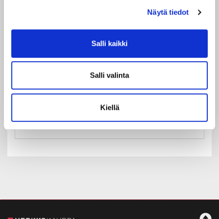
Näytä tiedot
Salli kaikki
Maa:
Suomi
Salli valinta
Rekisteröidy
Haluan tilata Rakastajat-teatteri uutiskirjeen
Kiellä
Olen lukenut
tietosuojaselosteen
ja hyväksyn
henkilötietojeni käsittelyn