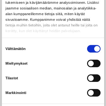
tukemiseen ja kävijämäärämme analysoimiseen. Lisäksi
jaamme sosiaalisen median, mainosalan ja analytiikka-
Sähköpostiosoite:
alan kumppaneillemme tietoja siitä, miten käytät
sivustoamme. Kumppanimme voivat yhdistää näitä
tietoja muihin tietoihin, joita olet antanut heille tai joita on
SALASANA
kerätty, kun olet käyttänyt heidän palvelujaan.
Salasana:
Suostumuksen
Välttämätön
valinta
Salasana uudestaan:
Mieltymykset
Tilastot
OSOITETIEDOT
Markkinointi
Osoite: