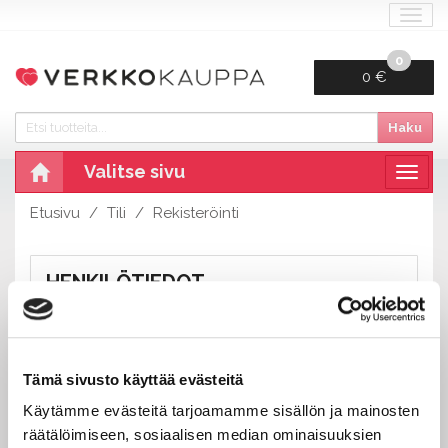
Navi
0
0 €
Haku
Valitse sivu
Navig
Etusivu
Tili
Rekisteröinti
HENKILÖTIEDOT
Etu- ja sukunimi:
Tämä sivusto käyttää evästeitä
Käytämme evästeitä tarjoamamme sisällön ja mainosten
Puhelin:
räätälöimiseen, sosiaalisen median ominaisuuksien