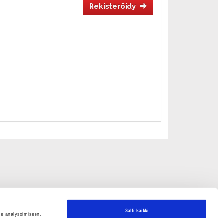
Rekisteröidy
Salli kaikki
me analysoimiseen.