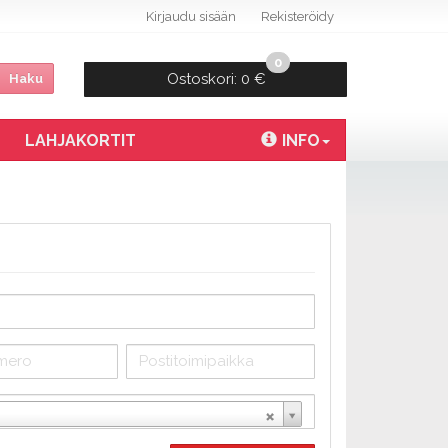
Kirjaudu sisään
Rekisteröidy
0
Ostoskori:
0 €
Haku
LAHJAKORTIT
INFO