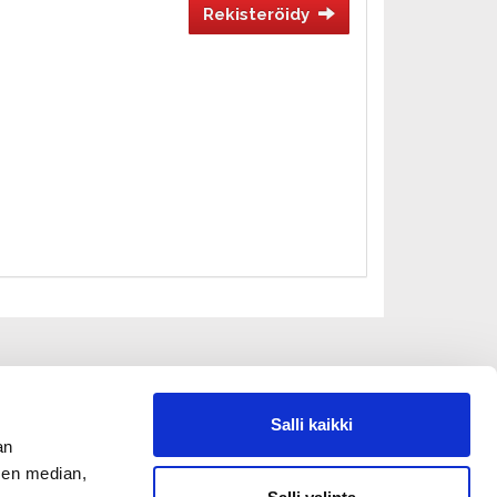
Rekisteröidy
Salli kaikki
an
sen median,