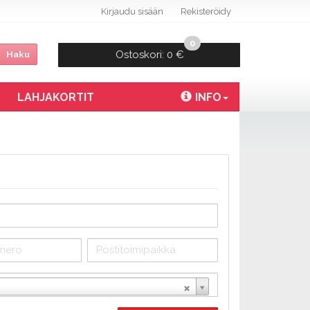
Kirjaudu sisään
Rekisteröidy
0
Ostoskori:
0 €
Haku
LAHJAKORTIT
INFO