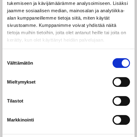
tukemiseen ja kävijämäärämme analysoimiseen. Lisäksi
jaamme sosiaalisen median, mainosalan ja analytiikka-
Sähköpostiosoite:
alan kumppaneillemme tietoja siitä, miten käytät
sivustoamme. Kumppanimme voivat yhdistää näitä
tietoja muihin tietoihin, joita olet antanut heille tai joita on
SALASANA
kerätty, kun olet käyttänyt heidän palvelujaan.
Salasana:
Suostumuksen
Välttämätön
valinta
Salasana uudestaan:
Mieltymykset
Tilastot
OSOITETIEDOT
Markkinointi
Osoite: