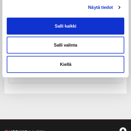
Näytä tiedot
Salli kaikki
Maa:
Suomi
Salli valinta
Rekisteröidy
Haluan tilata Rakastajat-teatteri uutiskirjeen
Kiellä
Olen lukenut
tietosuojaselosteen
ja hyväksyn
henkilötietojeni käsittelyn