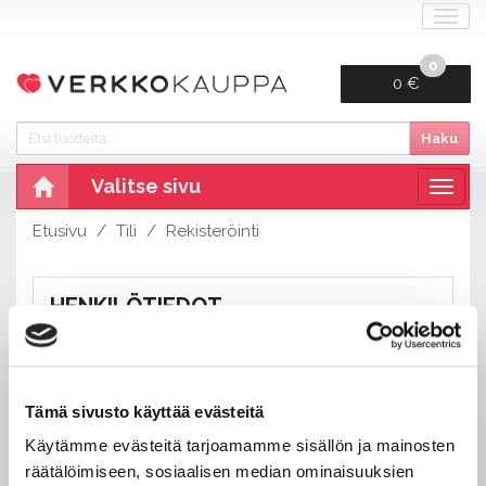
Navi
0
0 €
Haku
Valitse sivu
Navig
Etusivu
Tili
Rekisteröinti
HENKILÖTIEDOT
Etu- ja sukunimi:
Tämä sivusto käyttää evästeitä
Käytämme evästeitä tarjoamamme sisällön ja mainosten
Puhelin:
räätälöimiseen, sosiaalisen median ominaisuuksien