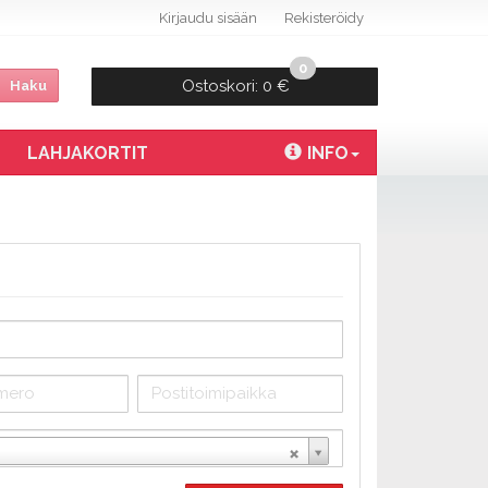
Kirjaudu sisään
Rekisteröidy
0
Ostoskori:
0 €
Haku
LAHJAKORTIT
INFO