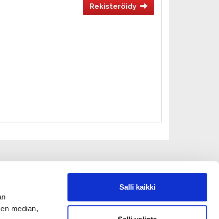
Rekisteröidy
Salli kaikki
an
sen median,