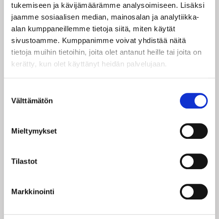
tukemiseen ja kävijämäärämme analysoimiseen. Lisäksi
jaamme sosiaalisen median, mainosalan ja analytiikka-
Sähköpostiosoite:
alan kumppaneillemme tietoja siitä, miten käytät
sivustoamme. Kumppanimme voivat yhdistää näitä
tietoja muihin tietoihin, joita olet antanut heille tai joita on
SALASANA
kerätty, kun olet käyttänyt heidän palvelujaan.
Salasana:
Suostumuksen
Välttämätön
valinta
Salasana uudestaan:
Mieltymykset
Tilastot
OSOITETIEDOT
Markkinointi
Osoite: