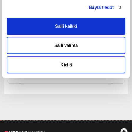
Näytä tiedot
Salli kaikki
Maa:
Suomi
Salli valinta
Rekisteröidy
Haluan tilata Rakastajat-teatteri uutiskirjeen
Kiellä
Olen lukenut
tietosuojaselosteen
ja hyväksyn
henkilötietojeni käsittelyn