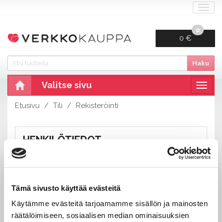
Navi
0
0 €
Haku
Valitse sivu
Navig
Etusivu
Tili
Rekisteröinti
HENKILÖTIEDOT
Etu- ja sukunimi:
Tämä sivusto käyttää evästeitä
Käytämme evästeitä tarjoamamme sisällön ja mainosten
Puhelin:
räätälöimiseen, sosiaalisen median ominaisuuksien